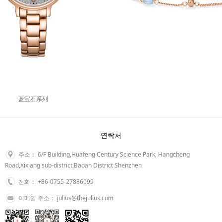
蓝宝石系列
연락처
주소： 6/F Building,Huafeng Century Science Park, Hangcheng
Road,Xixiang sub-district,Baoan District Shenzhen
전화： +86-0755-27886099
이메일 주소： julius@thejulius.com